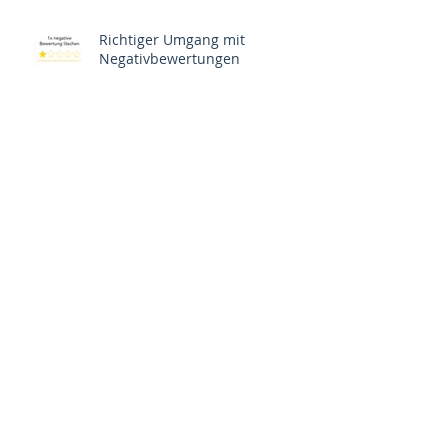
Richtiger Umgang mit
Negativbewertungen
Google Bewertungen kaufen –
moralisch vertretbar?
Archiv
Juli 2020
(1)
1 Beitrag
Oktober 2019
(1)
1 Beitrag
März 2019
(2)
2 Beiträge
August 2018
(1)
1 Beitrag
März 2018
(2)
2 Beiträge
Februar 2018
(4)
4 Beiträge
Januar 2018
(2)
2 Beiträge