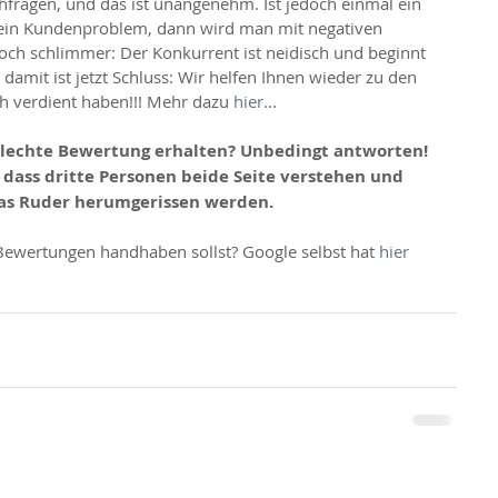
ragen, und das ist unangenehm. Ist jedoch einmal ein 
t ein Kundenproblem, dann wird man mit negativen 
h schlimmer: Der Konkurrent ist neidisch und beginnt 
amit ist jetzt Schluss: Wir helfen Ihnen wieder zu den 
h verdient haben!!! Mehr dazu 
hier
...
chlechte Bewertung erhalten? Unbedingt antworten! 
o dass dritte Personen beide Seite verstehen und 
das Ruder herumgerissen werden.
Bewertungen handhaben sollst? Google selbst hat 
hier